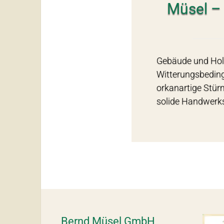
Müsel – 
Gebäude und Holz
Witterungsbeding
orkanartige Stürm
solide Handwerks
Bernd Müsel GmbH