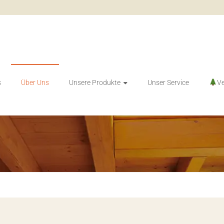
Vordächer, Gartenhäuser, Holzhäuser
sel GmbH
s
Über Uns
Unsere Produkte
Unser Service
Ve